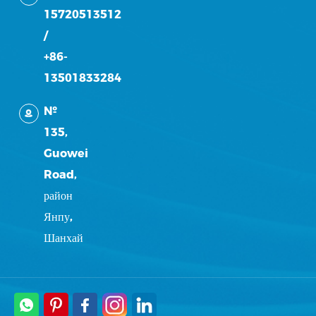
15720513512
/
+86-
13501833284
№
135,
Guowei
Road,
район
Янпу,
Шанхай