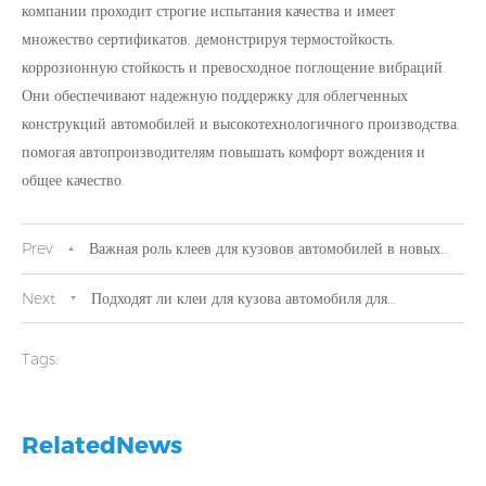
компании проходит строгие испытания качества и имеет
множество сертификатов, демонстрируя термостойкость,
коррозионную стойкость и превосходное поглощение вибраций.
Они обеспечивают надежную поддержку для облегченных
конструкций автомобилей и высокотехнологичного производства,
помогая автопроизводителям повышать комфорт вождения и
общее качество.
Prev
Важная роль клеев для кузовов автомобилей в новых
энергетических автомобилях
Next
Подходят ли клеи для кузова автомобиля для
использования в условиях высоких и низких температур?
Tags:
RelatedNews