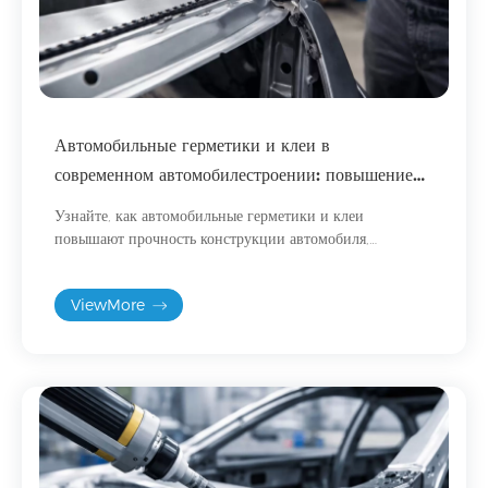
Автомобильные герметики и клеи в
современном автомобилестроении: повышение
структурной целостности и эффективности
Узнайте, как автомобильные герметики и клеи
производства.
повышают прочность конструкции автомобиля,
эффективность производства и долговечность в
современном автомобилестроении.
ViewMore