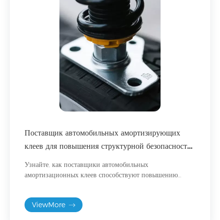
Поставщик автомобильных амортизирующих
клеев для повышения структурной безопасности
и оптимизации шума и вибрации в
Узнайте, как поставщики автомобильных
электромобилях.
амортизационных клеев способствуют повышению
безопасности электромобилей, снижению уровня шума
и вибрации, а также облегчению конструкции
ViewMore
транспортных средств с помощью передовых решений
для склеивания.