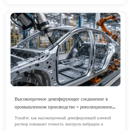
Высокопрочное демпфирующее соединение в
промышленном производстве – революционное
решение для электроники, машиностроения и
Узнайте, как высокопрочный демпфирующий клеевой
конструкционной сборки.
раствор повышает точность, контроль вибрации и
долговечность в электронике, машиностроении и