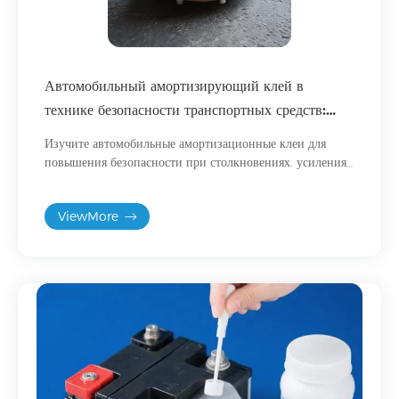
Автомобильный амортизирующий клей в
технике безопасности транспортных средств:
повышение ударопрочности и структурной
Изучите автомобильные амортизационные клеи для
целостности.
повышения безопасности при столкновениях, усиления
конструкции и поглощения энергии в современных
автомобилях и электромобилях.
ViewMore