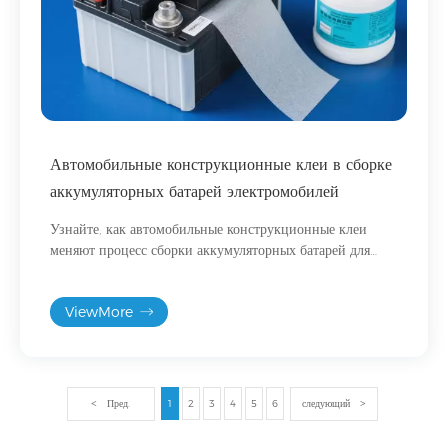
Автомобильные конструкционные клеи в сборке
аккумуляторных батарей электромобилей
Узнайте, как автомобильные конструкционные клеи
меняют процесс сборки аккумуляторных батарей для
электромобилей. Изучите их роль в облегчении
конструкции, повышении безопасности при
ViewMore
столкновении, регулировании тепловых режимов и
склеивании смешанных материалов в аккумуляторных
системах электромобилей.
Пред.
1
2
3
4
5
6
следующий