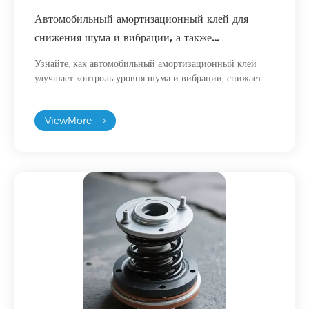
Автомобильный амортизационный клей для
снижения шума и вибрации, а также
оптимизации комфорта езды в современных
Узнайте, как автомобильный амортизационный клей
автомобилях.
улучшает контроль уровня шума и вибрации, снижает
вибрацию и повышает комфорт езды в электромобилях и
современных автомобилях.
ViewMore