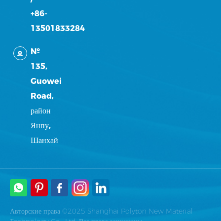
+86-
13501833284
№
135,
Guowei
Road,
район
Янпу,
Шанхай
Авторские права ©2025 Shanghai Polyton New Material