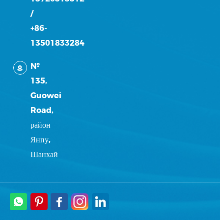
/
+86-
13501833284
№
135,
Guowei
Road,
район
Янпу,
Шанхай