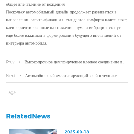
общее впечатление от вождения.
Поскольку автомобильный дизайн продолжает развиваться в
направлении электрификации и стандартов комфорта класса люкс,
клеи, ориентированные на снижение шума и вибрации, станут
еще более важными в формировании будущего впечатлений от
интерьера автомобиля.
Prev
Высокопрочное демпфирующее клеевое соединение в
автомобильной промышленности – повышение безопасности,
Next
Автомобильный амортизирующий клей в технике
снижение уровня шума и вибрации, а также улучшение
безопасности транспортных средств: повышение ударопрочности
Tags:
структурной целостности.
и структурной целостности.
RelatedNews
2025-09-18