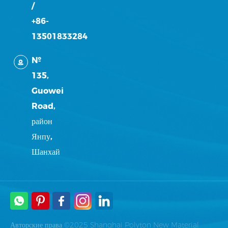
/
+86-
13501833284
№
135,
Guowei
Road,
район
Янпу,
Шанхай
Авторские права ©2025 Shanghai Polyton New Material