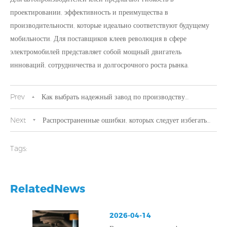
проектировании, эффективность и преимущества в
производительности, которые идеально соответствуют будущему
мобильности. Для поставщиков клеев революция в сфере
электромобилей представляет собой мощный двигатель
инноваций, сотрудничества и долгосрочного роста рынка.
Prev
Как выбрать надежный завод по производству
автомобильных клеев для кузовного ремонта
Next
Распространенные ошибки, которых следует избегать
при использовании автомобильных клеев для кузова автомобиля.
Tags:
RelatedNews
2026-04-14