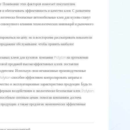
ие. Понимание этих факторов помогает покупателям
 и обеспечивать эффективность и качество клея. С развитием
огически безопасные автомобильные клеи для кузова станут
т совокупного влияния технологических инноваций и рыночного
ироваться на цену, но и всесторонне рассматривать показатели
продажное обслуживание, чтобы принять наиболее
ьных клеев для кузовов, компания Polyton на протяжении
птовой продажей высокоэффективных клеев, поставляя
одителям. Используя свои независимые производственные
Polyton способен эффективно контролировать затраты и
чество и эксплуатационные характеристики продукции. Будь то
ферным воздействиям и экологически безопасные клеи, Polyton
оспособным оптовым ценам, помогая компаниям достичь
 продукции, а также предлагая экономически эффективные
ьных производителей