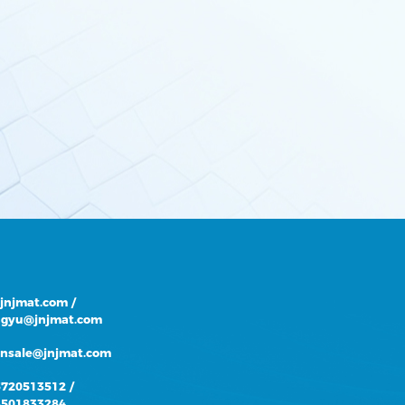
@jnjmat.com
/
gyu@jnjmat.com
onsale@jnjmat.com
5720513512
/
3501833284