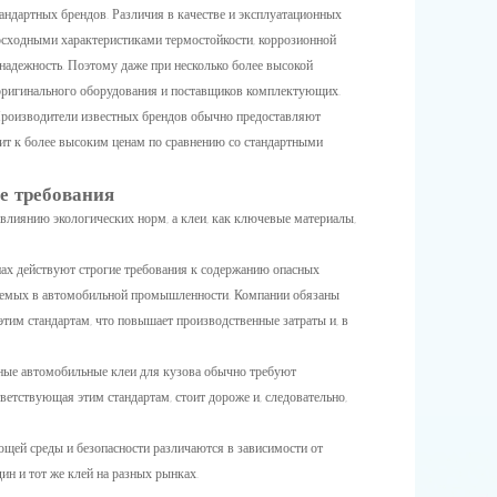
андартных брендов. Различия в качестве и эксплуатационных
осходными характеристиками термостойкости, коррозионной
 надежность. Поэтому даже при несколько более высокой
 оригинального оборудования и поставщиков комплектующих.
Производители известных брендов обычно предоставляют
одит к более высоким ценам по сравнению со стандартными
е требования
лиянию экологических норм, а клеи, как ключевые материалы,
нах действуют строгие требования к содержанию опасных
зуемых в автомобильной промышленности. Компании обязаны
этим стандартам, что повышает производственные затраты и, в
нные автомобильные клеи для кузова обычно требуют
ветствующая этим стандартам, стоит дороже и, следовательно,
ющей среды и безопасности различаются в зависимости от
ин и тот же клей на разных рынках.