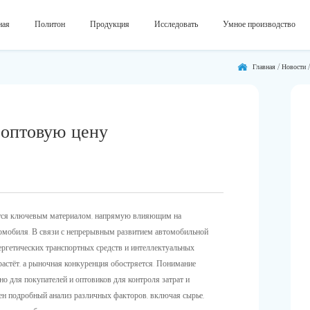
ная
Политон
Продукция
Исследовать
Умное производство
Главная
/
Новости
 оптовую цену
ся ключевым материалом, напрямую влияющим на
томобиля. В связи с непрерывным развитием автомобильной
ргетических транспортных средств и интеллектуальных
астёт, а рыночная конкуренция обостряется. Понимание
о для покупателей и оптовиков для контроля затрат и
лен подробный анализ различных факторов, включая сырье,