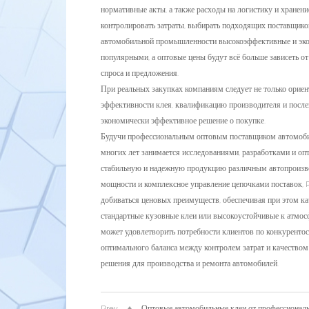
нормативные акты, а также расходы на логистику и хранен
контролировать затраты, выбирать подходящих поставщиков
автомобильной промышленности высокоэффективные и экол
популярными, а оптовые цены будут всё больше зависеть о
спроса и предложения.
При реальных закупках компаниям следует не только ориент
эффективности клея, квалификацию производителя и после
экономически эффективное решение о покупке.
Будучи профессиональным оптовым поставщиком автомобил
многих лет занимается исследованиями, разработками и о
стабильную и надежную продукцию различным автопроизв
мощности и комплексное управление цепочками поставок, 
добиваться ценовых преимуществ, обеспечивая при этом ка
стандартные кузовные клеи или высокоустойчивые к атмос
может удовлетворить потребности клиентов по конкурент
оптимального баланса между контролем затрат и качеством
решения для производства и ремонта автомобилей.
Prev
Оптовые автомобильные клеи от профессионал