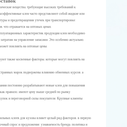
оставок
мические вещества, требующие высоких требований к
коэффективные клеи часто представляют собой жидкие или
уры и предотвращения утечек при транспортировке.
, что отражается на оптовых ценах.
ксплуатационных характеристик продукции клеи необходимо
затратам на управление запасами. Это особенно актуально,
может повлиять на оптовые цены.
уют также косвенные факторы, которые могут повлиять на
остранных марок подвержены влиянию обменных курсов, а
ании постоянно разрабатывают новые клеи для повышения
 как правило, имеют цену выше средней по рынку.
акупок и переговорной силы покупателя. Крупные клиенты
бильных клеев для кузова влияет целый ряд факторов, в первую
очный спрос и предложение, узнаваемость бренда, политика и