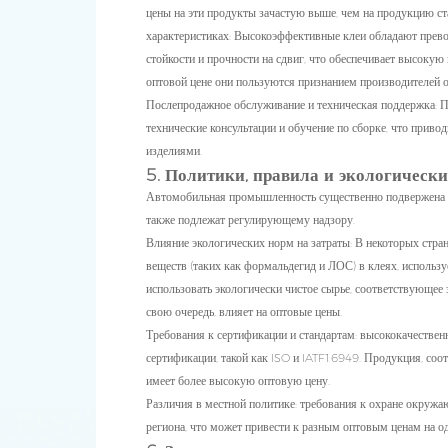
цены на эти продукты зачастую выше, чем на продукцию ст
характеристиках: Высокоэффективные клеи обладают прев
стойкости и прочности на сдвиг, что обеспечивает высокую
оптовой цене они пользуются признанием производителей
Послепродажное обслуживание и техническая поддержка: 
технические консультации и обучение по сборке, что прив
изделиями.
5. Политики, правила и экологически
Автомобильная промышленность существенно подвержена в
также подлежат регулирующему надзору.
Влияние экологических норм на затраты: В некоторых стра
веществ (таких как формальдегид и ЛОС) в клеях, исполь
использовать экологически чистое сырье, соответствующее 
свою очередь, влияет на оптовые цены.
Требования к сертификации и стандартам: высококачестве
сертификации, такой как ISO и IATF16949. Продукция, соот
имеет более высокую оптовую цену.
Различия в местной политике: требования к охране окружа
региона, что может привести к разным оптовым ценам на од