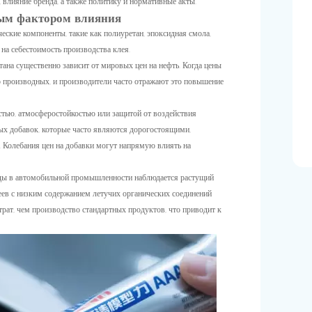
 влияние бренда, а также политику и нормативные акты.
вым фактором влияния
кие компоненты, такие как полиуретан, эпоксидная смола,
на себестоимость производства клея.
тана существенно зависит от мировых цен на нефть. Когда цены
го производных, и производители часто отражают это повышение
тью, атмосферостойкостью или защитой от воздействия
х добавок, которые часто являются дорогостоящими,
. Колебания цен на добавки могут напрямую влиять на
годы в автомобильной промышленности наблюдается растущий
еев с низким содержанием летучих органических соединений
рат, чем производство стандартных продуктов, что приводит к