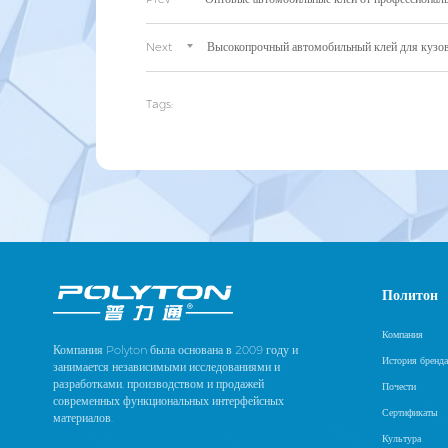
Next
Высокопрочный автомобильный клей для кузова
Tags:
Политон
Компания
Компания Polyton была основана в 2009 году и
История бренда
занимается независимыми исследованиями и
разработками, производством и продажей
Почести
современных функциональных интерфейсных
Сертификаты
материалов.
Культура