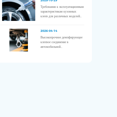
2025-10-29
Требования к эксплуатационным
характеристикам кузовных
клеев для различных моделей
транспортных средств
2026-04-14
Высокопрочное демпфирующее
клеевое соединение в
автомобильной
промышленности – повышение
безопасности, снижение уровня
шума и вибрации, а также
улучшение структурной
целостности.