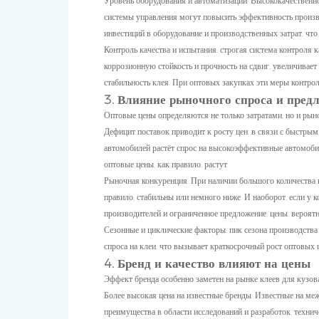
Уровень оборудования и автоматизации: Высококачественн
системы управления могут повысить эффективность произв
инвестиций в оборудование и производственных затрат, что
Контроль качества и испытания: строгая система контроля 
коррозионную стойкость и прочность на сдвиг, увеличивает
стабильность клея. При оптовых закупках эти меры контро
3. Влияние рыночного спроса и пред
Оптовые цены определяются не только затратами, но и ры
Дефицит поставок приводит к росту цен: в связи с быстры
автомобилей растёт спрос на высокоэффективные автомобил
оптовые цены, как правило, растут.
Рыночная конкуренция: При наличии большого количества 
правило, стабильны или немного ниже. И наоборот, если у 
производителей и ограниченное предложение, цены, вероят
Сезонные и циклические факторы: пик сезона производств
спроса на клеи, что вызывает краткосрочный рост оптовых ц
4. Бренд и качество влияют на цены
Эффект бренда особенно заметен на рынке клеев для кузов
Более высокая цена на известные бренды: Известные на м
преимущества в области исследований и разработок, техн