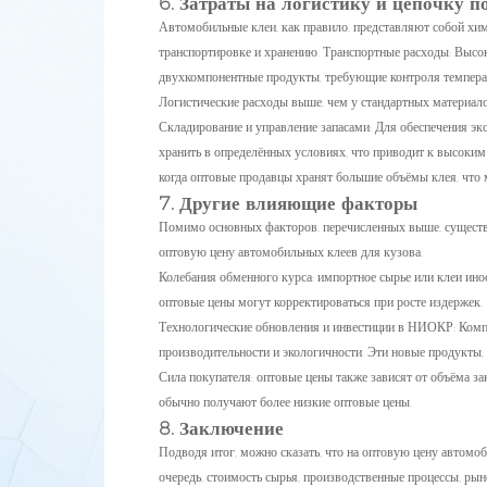
6. Затраты на логистику и цепочку п
Автомобильные клеи, как правило, представляют собой хи
транспортировке и хранению. Транспортные расходы: Высо
двухкомпонентные продукты, требующие контроля температ
Логистические расходы выше, чем у стандартных материалов
Складирование и управление запасами: Для обеспечения э
хранить в определённых условиях, что приводит к высоким 
когда оптовые продавцы хранят большие объёмы клея, что 
7. Другие влияющие факторы
Помимо основных факторов, перечисленных выше, существ
оптовую цену автомобильных клеев для кузова.
Колебания обменного курса: импортное сырье или клеи ин
оптовые цены могут корректироваться при росте издержек.
Технологические обновления и инвестиции в НИОКР: Комп
производительности и экологичности. Эти новые продукты,
Сила покупателя: оптовые цены также зависят от объёма з
обычно получают более низкие оптовые цены.
8. Заключение
Подводя итог, можно сказать, что на оптовую цену автомо
очередь, стоимость сырья, производственные процессы, рын