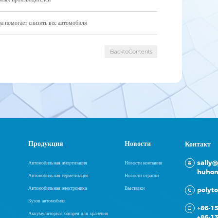
 помогает снизить вес автомобиля
BacktoContents
Продукция
Новости
Контакт
sally
Автомобильная амортизация
Новости компании
huhon
Автомобильная герметизация
Новости отрасли
Автомобильная электроника
Выставки
polyt
Кузов автомобиля
+86-1
Аккумуляторная батарея для хранения
+86-1