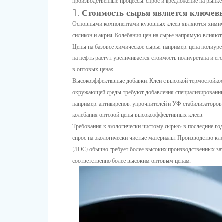
производственные процессы, спрос и предложение на рынке,
1. Стоимость сырья является ключе
Основными компонентами кузовных клеев являются химичес
силикон и акрил. Колебания цен на сырье напрямую влияют 
Цены на базовое химическое сырье: например, цена полиуре
на нефть растут, увеличивается стоимость полиуретана и е
в оптовых ценах.
Высокоэффективные добавки: Клеи с высокой термостойкос
окружающей среды требуют добавления специализированны
например, антипиренов, упрочнителей и УФ-стабилизаторов
колебания оптовой цены высокоэффективных клеев.
Требования к экологически чистому сырью: в последние 
спрос на экологически чистые материалы. Производство кл
(ЛОС) обычно требует более высоких производственных зат
соответственно более высоким оптовым ценам.