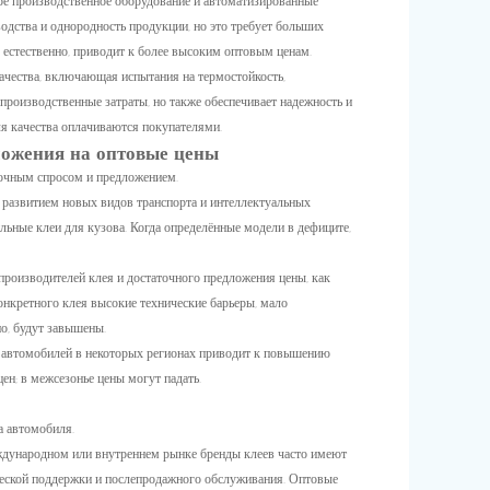
ое производственное оборудование и автоматизированные
одства и однородность продукции, но это требует больших
, естественно, приводит к более высоким оптовым ценам.
качества, включающая испытания на термостойкость,
 производственные затраты, но также обеспечивает надежность и
ля качества оплачиваются покупателями.
ложения на оптовые цены
ночным спросом и предложением.
м развитием новых видов транспорта и интеллектуальных
ьные клеи для кузова. Когда определённые модели в дефиците,
производителей клея и достаточного предложения цены, как
конкретного клея высокие технические барьеры, мало
но, будут завышены.
а автомобилей в некоторых регионах приводит к повышению
ен; в межсезонье цены могут падать.
а автомобиля.
еждународном или внутреннем рынке бренды клеев часто имеют
ической поддержки и послепродажного обслуживания. Оптовые