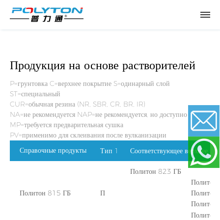
Продукция на основе растворителей
P=грунтовка C=верхнее покрытие S=одинарный слой
ST=специальный
CUR=обычная резина (NR, SBR, CR, BR, IR)
NA=не рекомендуется NAP=не рекомендуется, но доступно
MP=требуется предварительная сушка
PV=применимо для склеивания после вулканизации
Справочные продукты
Тип 1
Соответствующее верхнее по
Email
Политон 823 ГБ
Политон 8
WhatsApp
Политон 815 ГБ
П
Политон 82
Политон 8
Политон 829