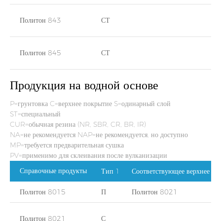
Политон 843
СТ
Политон 845
СТ
Продукция на водной основе
P=грунтовка C=верхнее покрытие S=одинарный слой
ST=специальный
CUR=обычная резина (NR, SBR, CR, BR, IR)
NA=не рекомендуется NAP=не рекомендуется, но доступно
MP=требуется предварительная сушка
PV=применимо для склеивания после вулканизации
Справочные продукты
Тип 1
Соответствующее верхнее по
Политон 8015
П
Политон 8021
Политон 8021
С