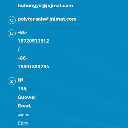
huhongyu@jnjmat.com
polytonsale@jnjmat.com
+86-
15720513512
/
+86-
13501833284
№
135,
Guowei
Road,
район
Янпу,