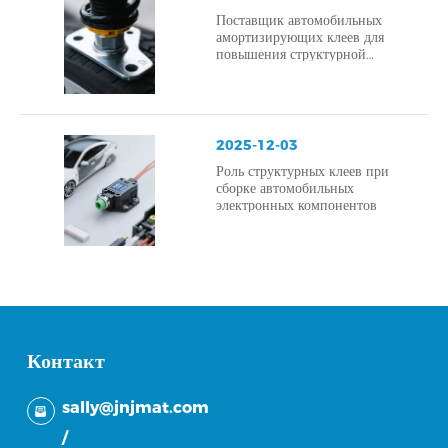
Поставщик автомобильных
амортизирующих клеев для
повышения структурной
безопасности и оптимизации
шума и вибрации в
электромобилях.
2025-12-03
Роль структурных клеев при
сборке автомобильных
электронных компонентов
Контакт
sally@jnjmat.com
/