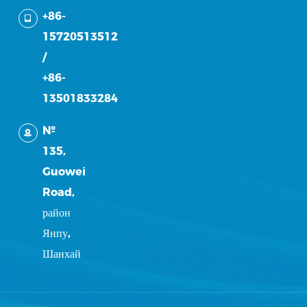
+86-
15720513512
/
+86-
13501833284
№
135,
Guowei
Road,
район
Янпу,
Шанхай