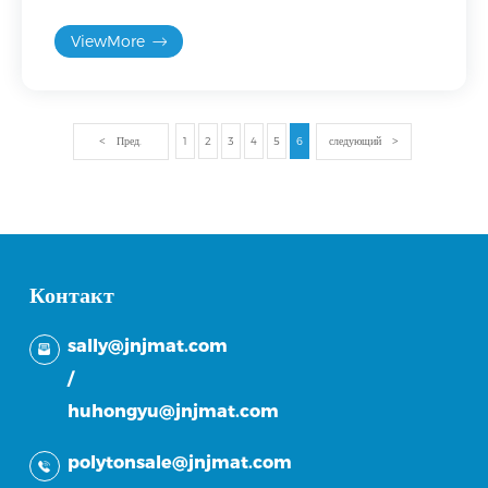
безопасность конструкции кузова транспортного
ViewMore
средства.
Пред.
1
2
3
4
5
6
следующий
Контакт
sally@jnjmat.com
/
huhongyu@jnjmat.com
polytonsale@jnjmat.com