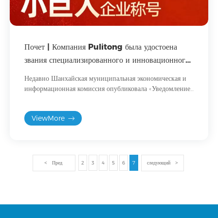
Почет | Компания Pulitong была удостоена
звания специализированного и инновационного
предприятия национального уровня «маленький
Недавно Шанхайская муниципальная экономическая и
гигант»
информационная комиссия опубликовала «Уведомление
о списке пятой группы специализированных, точных и
инновационных «малых гигантов» Шанхая и второй
ViewMore
группы специализированных, точных и инновационных
«малых гигантов» предприятий, прошедших проверку».
Пред.
2
3
4
5
6
7
следующий