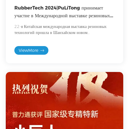
RubberTech 2024|PuLiTong принимает
участие в Международной выставке резиновых
технологий
22-я Китайская международная выставка резиновых
технологий прошла в Шанхайском новом
международном выставочном центре с 19 по 21
сентября 2024 года. Являясь важным событием в
ViewMore
резиновой промышленности, эта выставка объединила
поставщиков резиновых материалов и технологий со
всего мира.