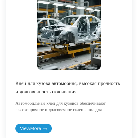
Клей для кузова автомобиля, высокая прочность
и долговечность склеивания
Автомобильные клеи для кузовов обеспечивают
высокопрочное и долговечное склеивание для
современного автомобилестроения, повышая
безопасность конструкции кузова транспортного
ViewMore
средства.