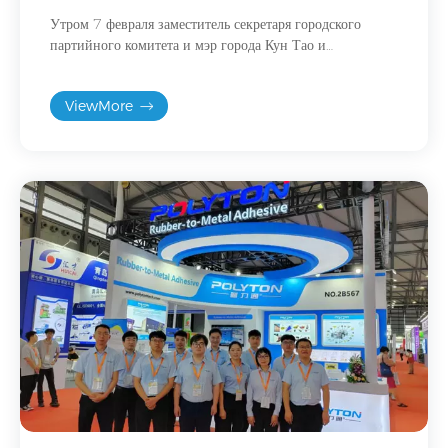
Утром 7 февраля заместитель секретаря городского
партийного комитета и мэр города Кун Тао и
заместитель мэра Ван Фацзинь посетили нашу
компанию для проверки и руководства, а также
ViewMore
проконтролировали возобновление работы и
производства, а также обеспечение безопасного
производства после праздников.