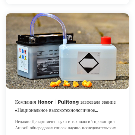
Компания Honor丨Pulitong завоевала звание
«Национальное высокотехнологичное
предприятие» и «Центр НИОКР предприятий
Недавно Департамент науки и технологий провинции
провинции Аньхой».
Аньхой обнародовал список научно-исследовательских
центров предприятий провинции Аньхой в 2024 году.